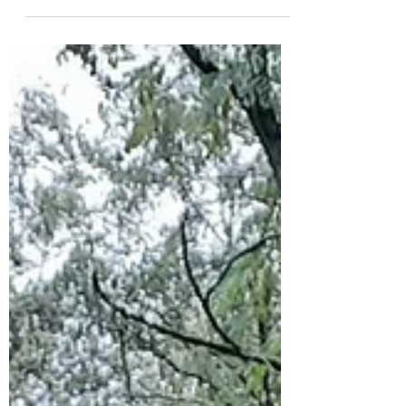
journée. Un unique marcheur, dont c’est la
première sortie depuis 17 ans. Il sera libéré
d’ici 2 mois. J-L est très heureux de se
retrouver à l’extérieur, tous ses sens sont
en éveil, il est à l’affut de tout : le chemin
de croix dans la montée du Schauenberg
(les dates, la restauration des pierres, le
déchiffrage des initiales, …) ; le ravissement
du bruit des fe