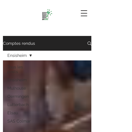
Comptes rendus
Ensisheim
Tous les
posts
Ensisheim
Mulhouse
Oermingen
Lutterbach
Elsau
SAS Colmar