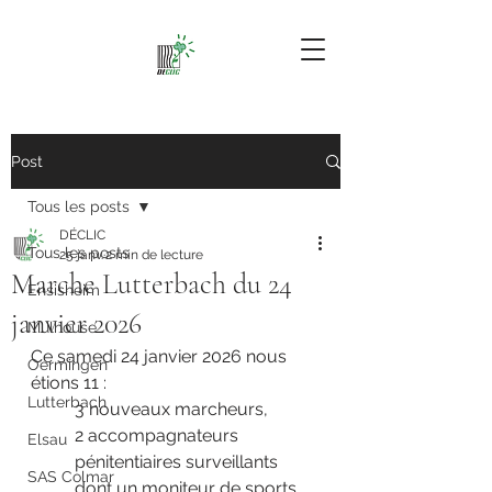
Post
Tous les posts
DÉCLIC
Tous les posts
25 janv.
2 min de lecture
Marche Lutterbach du 24
Ensisheim
janvier 2026
Mulhouse
Ce samedi 24 janvier 2026 nous 
Oermingen
étions 11 :
Lutterbach
3 nouveaux marcheurs,
2 accompagnateurs 
Elsau
pénitentiaires surveillants 
SAS Colmar
dont un moniteur de sports