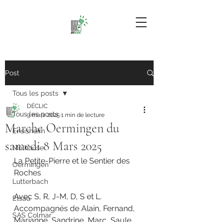
Post
Tous les posts
DÉCLIC
Tous les posts
9 mars 2025
1 min de lecture
Marche Oermingen du
Ensisheim
samedi 8 Mars 2025
Mulhouse
La Petite-Pierre et le Sentier des 
Oermingen
Roches
Lutterbach
Avec S, R, J-M, D, S et L.
Elsau
Accompagnés de Alain, Fernand, 
SAS Colmar
Marianne, Sandrine, Marc, Saule, 