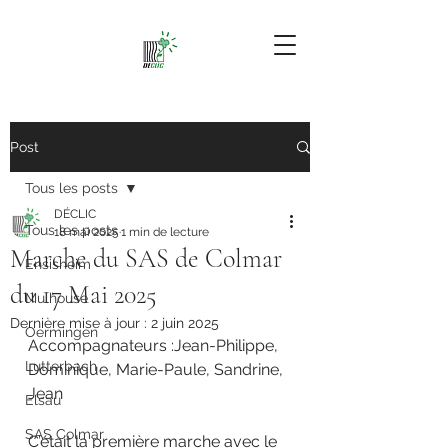
Post
Tous les posts
DÉCLIC
Tous les posts
18 mai 2025
1 min de lecture
Marche du SAS de Colmar
Ensisheim
du 17 Mai 2025
Mulhouse
Dernière mise à jour :
2 juin 2025
Oermingen
Accompagnateurs :Jean-Philippe, 
Lutterbach
Dominique, Marie-Paule, Sandrine, 
Jean
Elsau
SAS Colmar
C’était la première marche avec le 